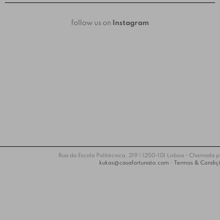
follow us on
Instagram
Rua da Escola Politécnica, 219 | 1250-101 Lisboa • Chamada 
kukas@casafortunato.com
•
Termos & Condiç