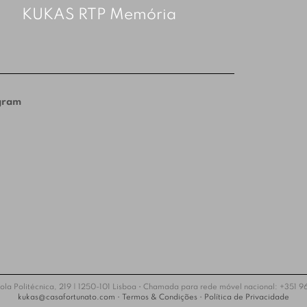
KUKAS RTP Memória
gram
ola Politécnica, 219 | 1250-101 Lisboa • Chamada para rede móvel nacional: +351 
kukas@casafortunato.com
•
Termos & Condições
•
Política de Privacidade