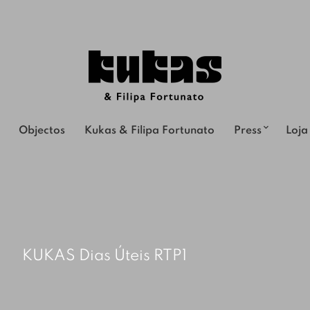
Objectos
Kukas & Filipa Fortunato
Press
Loja
s
KUKAS Dias Úteis RTP1