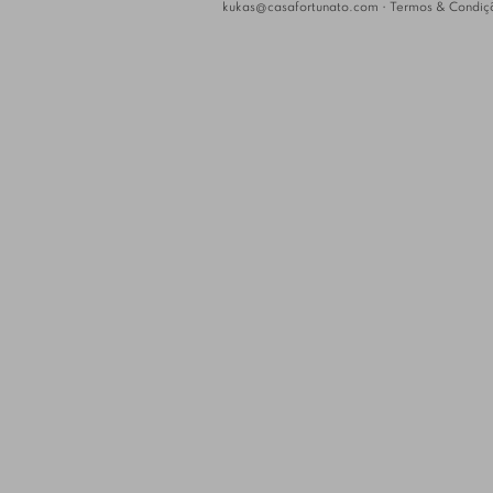
kukas@casafortunato.com
•
Termos & Condiç